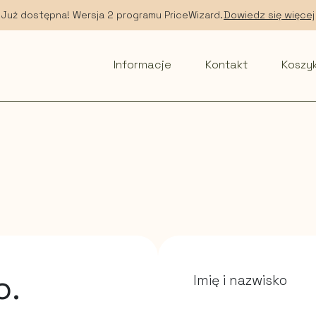
Już dostępna! Wersja 2 programu PriceWizard.
Dowiedz się więcej
Informacje
Kontakt
Koszy
o.
Imię i nazwisko