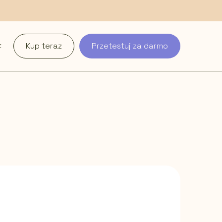
k
Kup teraz
Przetestuj za darmo