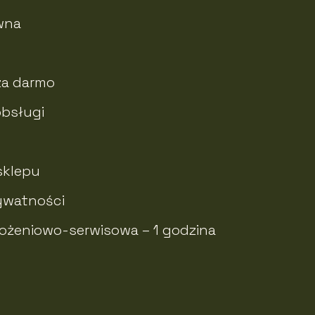
wna
za darmo
obsługi
sklepu
rywatności
ożeniowo-serwisowa – 1 godzina