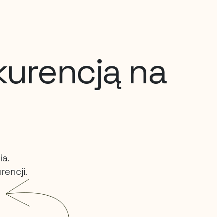
kurencją na
ia.
encji.