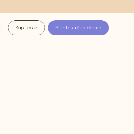
k
Kup teraz
Przetestuj za darmo