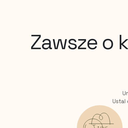
Zawsze o k
Um
Ustal