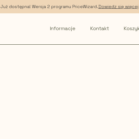
Już dostępna! Wersja 2 programu PriceWizard.
Dowiedz się więcej
Informacje
Kontakt
Koszy